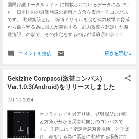
国民保護ポータルサイト に掲載されているデータに基づい
た、日本国内の避難施設の距離と方角を表示するコンパス
です。 避難施設とは、弾道ミサイルを含む武力攻撃の脅威
から命を守る為に国民が避難する「武力攻撃を想定した避
難施設」の事で、その指定をするのは都道府県知事です。
使い方は激甚コンパスとほぼ同じなのでそちらを参照して
ください。
続きを読む »
コメントを投稿
Gekizine Compass(激甚コンパス)
Ver.1.0.3(Android)をリリースしました
7月 13, 2024
オフラインでも最寄り駅、避難場所の距離
と方角が分かる災害時向けのコンパスで
す。 正確には「指定緊急避難場所」と呼ば
れ、命を守る為に緊急に避難する場所にな