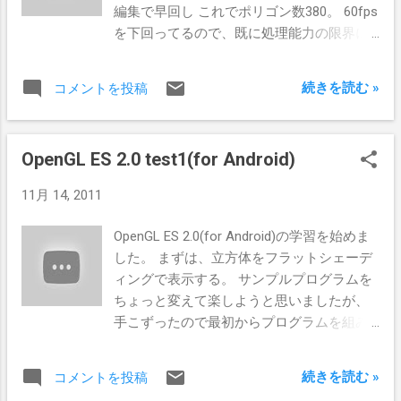
編集で早回し これでポリゴン数380。 60fps
を下回ってるので、既に処理能力の限界に
達している事が分かります。 ただ高速化の
手法は使ってないので、実際はもっと処理
続きを読む »
コメントを投稿
能力を高められるはずです。 当初は数万
ポリゴンのオブジェクトを作成したもの
の、定数データが多すぎてコンパイルエラ
OpenGL ES 2.0 test1(for Android)
ー。 これはAndroidというより、Java自体が
65,536バイト以上の定数データを扱えない
11月 14, 2011
ようです。 1000ポリゴン程度でもこの上限
に引っかかるため、ちょっと複雑なオブジ
OpenGL ES 2.0(for Android)の学習を始めま
ェクトになるとソースにデータを直接埋め
した。 まずは、立方体をフラットシェーデ
込むようなお手軽方法は使えない、という
ィングで表示する。 サンプルプログラムを
事になります。
ちょっと変えて楽しようと思いましたが、
手こずったので最初からプログラムを組み
ました。 動画キャプチャの都合上、端末
(SC-01C)で遅回しして編集で早回しです。
続きを読む »
コメントを投稿
参考文献。 巻末のAndroid用プログラムは