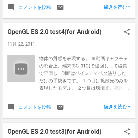
りのポリゴン数を計測しました。TPSは
続きを読む »
コメントを投稿
triangles/sec。 予想に反し、OpenGL ES 2.0
の方が処理性能が高くなっています。
OpenGL ES 2.0がプログラムシェーダだから
OpenGL ES 2.0 test4(for Android)
と言って、処理速度が見劣りするという訳
ではないようです。 このテストは平行光源
11月 22, 2011
を一つのみ配置して行いましたが、OpenGL
ES 1.1では最大８つライトを配置できます。
物体の質感を表現する。 ※動画キャプチャ
OpenGL ES 1.1で８つの平行光源を配置して
の都合上、端末(SC-01C)で遅回しして編集
測ったところ、このような結果でした。 少
で早回し 側面はペイントでベタ塗りした
し処理速度が落ちています。 一方、OpenGL
だけの手抜きです。 １つ目は拡散光のみを
ES 2.0で光源を増やせば、処理速度が落ちる
表現したモデル、 ２つ目は環境光、拡散
のは自明です。 つまりどちらを採用するに
光、反射光を表現したモデルです。 反射光
せよ、光源は少ない方が処理速度は上が
によって金属のような光沢感が表現され、
る、という事になります。
続きを読む »
コメントを投稿
絵がくるくる回るだけの状態よりは少しリ
アリティが増しています。 OpenGL ES2.0
は、これらのシェーディング処理をシェー
OpenGL ES 2.0 test3(for Android)
ダプログラムで実装しますが、環境光と反