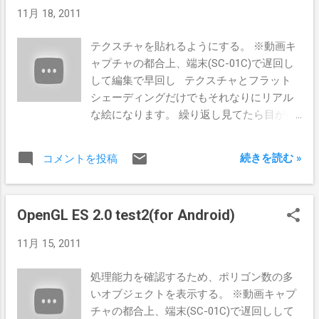
射光のコードを追加した結果、フレームレ
11月 18, 2011
ートが60→40台に低下しました。 （動画は
遅回しのため変化していません） 実際に追
テクスチャを貼れるようにする。 ※動画キ
加したコードは僅か２、３行で、それも頂
ャプチャの都合上、端末(SC-01C)で遅回し
点シェーダ側です。それでもここまで速度
して編集で早回し テクスチャとフラット
低下を招くのは意外でした。 OpenGL ES 1.1
シェーディングだけでもそれなりにリアル
よりも、上位のOpenGL ES 2.0の方が全てに
な絵になります。 繰り返し見てたら目が回
おいて優れている、という訳ではないのか
りました。 カメラビューにこの矢印を重ね
もしれません。同程度のシェーディング処
て、拡張現実的な道案内アプリなんてのも
理だとパフォーマンス的にどちかが優位な
続きを読む »
コメントを投稿
いいかもしれません。 更に空間認識技術
のか、比較検討する必要がありそうです。
で、GPSの測定誤差を補正してくれたり、
道路に誘導ラインが表示できるようになれ
OpenGL ES 2.0 test2(for Android)
ば、地図アプリなんて不要になりそう。
11月 15, 2011
処理能力を確認するため、ポリゴン数の多
いオブジェクトを表示する。 ※動画キャプ
チャの都合上、端末(SC-01C)で遅回しして