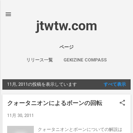
スキップしてメイン コンテンツに移動
jtwtw.com
ページ
リリース一覧
GEKIZINE COMPASS
情報共有メモ[BB]
もっと見る…
STUDY TIMER
11月, 2011の投稿を表示しています
すべて表示
投
稿
クォータニオンによるボーンの回転
11月 30, 2011
クォータニオンとボーンについての解説は