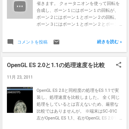
省きます。 クォータニオンを使って回転を
合成し、ボーン１にはボーン１の回転が、
ボーン２にはボーン１とボーン２の回転、
ボーン３にはボーン１とボーン２とボーン
３の回転を与えます。 これにより、人間の
関節やロボットアームのような複雑な動き
続きを読む »
コメントを投稿
を表現する事が可能になります。 クォータ
ニオンによる回転の合成は、クォータニオ
ンの積の計算によって求まります。 ただし
OpenGL ES 2.0と1.1の処理速度を比較
OpenGL ESの場合、クォータニオンのまま
では座標変換が行えないため、クォータニ
11月 23, 2011
オンを座標変換行列に変換する必要があり
ます。 ※動画キャプチャの都合上、端末
OpenGL ES 2.0と同程度の処理をES 1.1で実
(SC-01C)で遅回しして編集で早回し 全ての
装し、処理速度を比較しました。 全く同じ
ボーンが同じ原点を共有して回転してしま
処理をしているとは言えないため、厳密な
っています。 パタパタママ のようでもあり
比較ではありませんが。 ※端末はSC-01C
ますが、表現したい事はこれではありませ
左がOpenGL ES 1,1、右がOpenGL ES 2.0で
ん。
す。 オブジェクトを200個描画し、秒あた