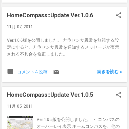
ES 1.0用ですが、サイトからES 2.0用プログ
ラムがダウンロードできます。 ES 2.0に関
HomeCompass::Update Ver.1.0.6
してはまだネットの情報が少ないのでもっ
と書籍が欲しいところです。 Open GL ES
11月 07, 2011
2.0 プログラミングガイド posted with ヨメ
レバ Aaftab Munshi ピアソン桐原 2009-11-
Ver.1.0.6版を公開しました。 方位センサ異常を無視する設
01 Amazonで最安値を探す 楽天ブックスで
定にすると、方位センサ異常を通知するメッセージが表示
最安値を探す 7netで最安値を探す bk1で最
される不具合を修正しました。
安値を探す ブックオフで最安値を探す e-
honで最安値を探す 図書館で探す
続きを読む »
コメントを投稿
HomeCompass::Update Ver.1.0.5
11月 05, 2011
Ver.1.0.5版を公開しました。 ・ コンパスの
オーバーレイ表示 ホームコンパスを、他の